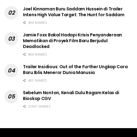
Joel Kinnaman Buru Saddam Hussein di Trailer
Intens High Value Target: The Hunt for Saddam
404 SHARES
Jamie Foxx Bakal Hadapi Krisis Penyanderaan
Mematikan di Proyek Film Baru Berjudul
Deadlocked
404 SHARES
Trailer Insidious: Out of the Further Ungkap Cara
Baru Iblis Meneror Dunia Manusia
403 SHARES
Sebelum Nonton, Kenali Dulu Ragam Kelas di
Bioskop CGV
31947 SHARES