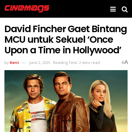
David Fincher Gaet Bintang
MCU untuk Sekuel ‘Once
Upon a Time in Hollywood’
A
by
Kent
June 2, 2025
Reading Time: 2 mins read
A