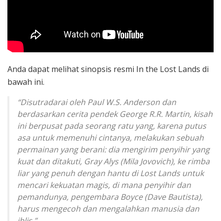
Anda dapat melihat sinopsis resmi In the Lost Lands di
bawah ini.
“Disutradarai oleh Paul W.S. Anderson dan
berdasarkan cerita pendek George R.R. Martin, kisah
ini berpusat pada seorang ratu yang, karena putus
asa untuk memenuhi cintanya, melakukan sebuah
permainan yang berani: dia mengirim penyihir yang
kuat dan ditakuti, Gray Alys (Mila Jovovich), ke rimba
liar yang penuh dengan hantu di Lost Lands untuk
mencari kekuatan magis, di mana penyihir dan
pemandunya, pengembara Boyce (Dave Bautista),
harus mengecoh dan mengalahkan manusia dan
iblis.”