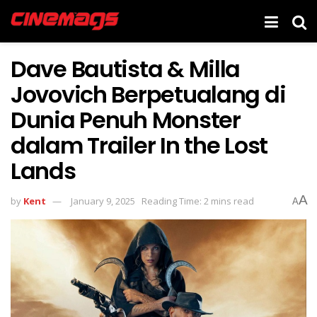
Dave Bautista & Milla
Jovovich Berpetualang di
Dunia Penuh Monster
dalam Trailer In the Lost
Lands
A
by
Kent
January 9, 2025
Reading Time: 2 mins read
A