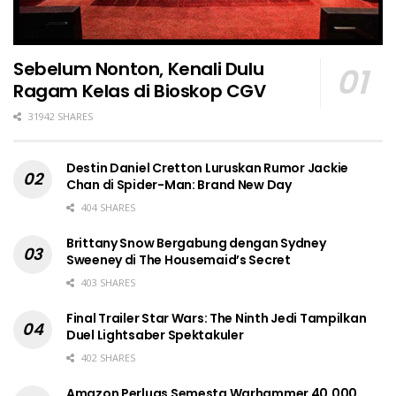
Sebelum Nonton, Kenali Dulu
Ragam Kelas di Bioskop CGV
31942 SHARES
Destin Daniel Cretton Luruskan Rumor Jackie
Chan di Spider-Man: Brand New Day
404 SHARES
Brittany Snow Bergabung dengan Sydney
Sweeney di The Housemaid’s Secret
403 SHARES
Final Trailer Star Wars: The Ninth Jedi Tampilkan
Duel Lightsaber Spektakuler
402 SHARES
Amazon Perluas Semesta Warhammer 40.000