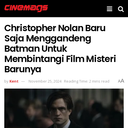
Christopher Nolan Baru
Saja Menggandeng
Batman Untuk
Membintangi Film Misteri
Barunya
A
by
Kent
November 25, 2024
Reading Time: 2 mins read
A