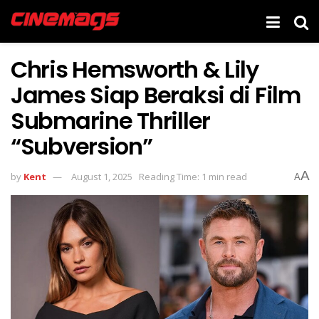
Chris Hemsworth & Lily
James Siap Beraksi di Film
Submarine Thriller
“Subversion”
A
by
Kent
August 1, 2025
Reading Time: 1 min read
A