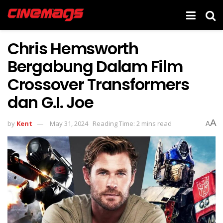
Chris Hemsworth
Bergabung Dalam Film
Crossover Transformers
dan G.I. Joe
A
by
Kent
May 31, 2024
Reading Time: 2 mins read
A