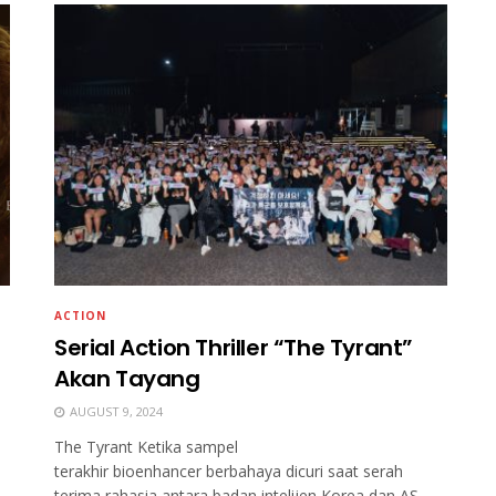
ACTION
Serial Action Thriller “The Tyrant”
Akan Tayang
AUGUST 9, 2024
The Tyrant Ketika sampel
terakhir bioenhancer berbahaya dicuri saat serah
terima rahasia antara badan intelijen Korea dan AS,