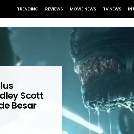
TRENDING
REVIEWS
MOVIE NEWS
TV NEWS
IN
lus
dley Scott
de Besar