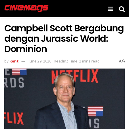
Campbell Scott Bergabung
dengan Jurassic World:
Dominion
A
by
Kent
June 29, 2020
Reading Time: 2 mins read
A