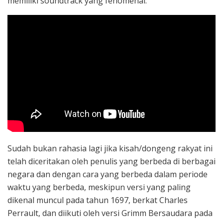
memiliki soundtrack yang fenomenal.
Sudah bukan rahasia lagi jika kisah/dongeng rakyat ini
telah diceritakan oleh penulis yang berbeda di berbagai
negara dan dengan cara yang berbeda dalam periode
waktu yang berbeda, meskipun versi yang paling
dikenal muncul pada tahun 1697, berkat Charles
Perrault, dan diikuti oleh versi Grimm Bersaudara pada