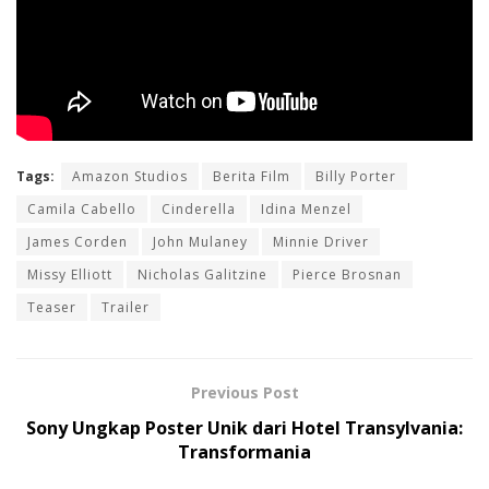
Tags:
Amazon Studios
Berita Film
Billy Porter
Camila Cabello
Cinderella
Idina Menzel
James Corden
John Mulaney
Minnie Driver
Missy Elliott
Nicholas Galitzine
Pierce Brosnan
Teaser
Trailer
Previous Post
Sony Ungkap Poster Unik dari Hotel Transylvania:
Transformania