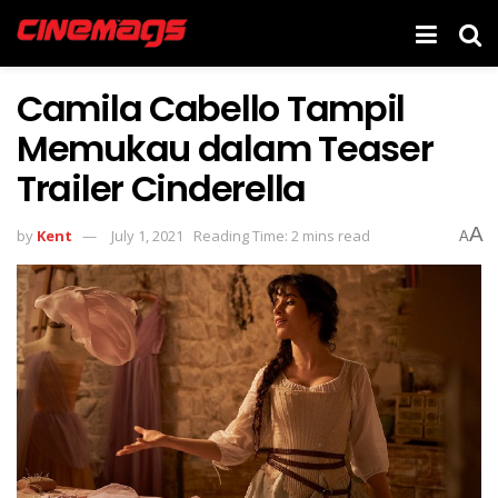
Camila Cabello Tampil
Memukau dalam Teaser
Trailer Cinderella
A
by
Kent
July 1, 2021
Reading Time: 2 mins read
A