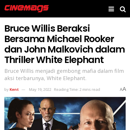
Bruce Willis Beraksi
Bersama Michael Rooker
dan John Malkovich dalam
Thriller White Elephant
Bruce Willis menjadi gembong mafia dalam film
aksi terbarunya, White Elephant.
A
by
Kent
May 19, 2022
Reading Time: 2 mins read
A