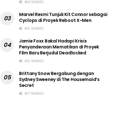
404 SHARES
Marvel Resmi Tunjuk Kit Connor sebagai
Cyclops di Proyek Reboot X-Men
403 SHARES
Jamie Foxx Bakal Hadapi Krisis
Penyanderaan Mematikan di Proyek
Film Baru Berjudul Deadlocked
403 SHARES
Brittany Snow Bergabung dengan
Sydney Sweeney di The Housemaid’s
Secret
407 SHARES