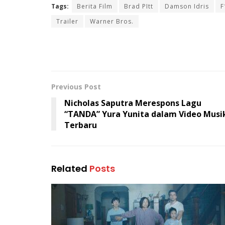
Tags:
Berita Film
Brad PItt
Damson Idris
F
Trailer
Warner Bros.
Previous Post
Nicholas Saputra Merespons Lagu
“TANDA” Yura Yunita dalam Video Musi
Terbaru
Related
Posts