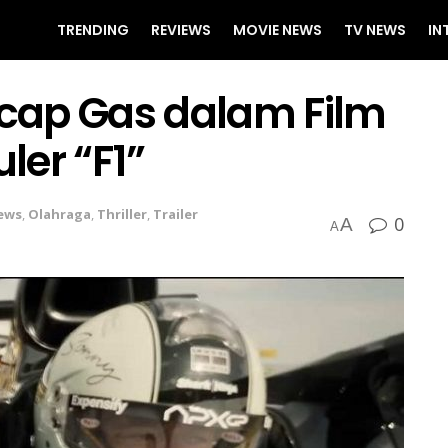
TRENDING
REVIEWS
MOVIE NEWS
TV NEWS
IN
ncap Gas dalam Film
ler “F1”
ews
,
Olahraga
,
Thriller
,
Trailer
0
A
A