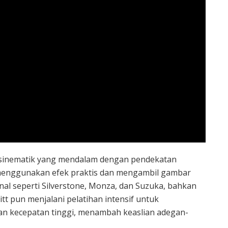
 sinematik yang mendalam dengan pendekatan
ini menggunakan efek praktis dan mengambil gambar
enal seperti Silverstone, Monza, dan Suzuka, bahkan
t pun menjalani pelatihan intensif untuk
 kecepatan tinggi, menambah keaslian adegan-