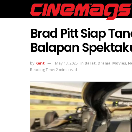
Brad Pitt Siap Ta
Balapan Spektaku
by
Kent
May 13, 2025
in
Barat
,
Drama
,
Movies
,
N
Reading Time: 2 mins read