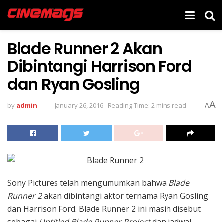
Blade Runner 2 Akan
Dibintangi Harrison Ford
dan Ryan Gosling
A
by
admin
January 26, 2016
Reading Time: 2 mins read
A
Sony Pictures telah mengumumkan bahwa
Blade
Runner 2
akan dibintangi aktor ternama Ryan Gosling
dan Harrison Ford. Blade Runner 2 ini masih disebut
sebagai
Untitled Blade Runner Project
dan jadwal