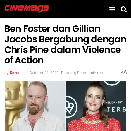
Ben Foster dan Gillian
Jacobs Bergabung dengan
Chris Pine dalam Violence
of Action
A
by
Kent
October 11, 2019
Reading Time: 1 min read
A