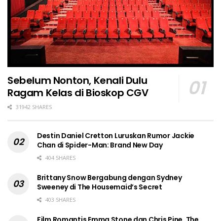
Sebelum Nonton, Kenali Dulu
Ragam Kelas di Bioskop CGV
31942 SHARES
Destin Daniel Cretton Luruskan Rumor Jackie
Chan di Spider-Man: Brand New Day
404 SHARES
Brittany Snow Bergabung dengan Sydney
Sweeney di The Housemaid’s Secret
403 SHARES
Film Romantis Emma Stone dan Chris Pine, The