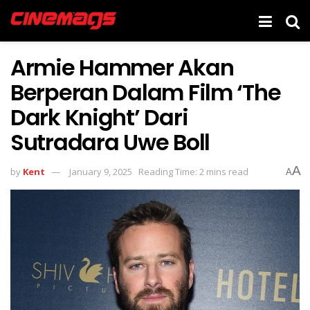
Armie Hammer Akan
Berperan Dalam Film ‘The
Dark Knight’ Dari
Sutradara Uwe Boll
A
by
Kent
January 9, 2025
Reading Time: 2 mins read
A