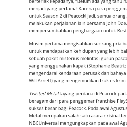
berteriak kepadanya, “Belum ada yang tahu hal
menjadi yang pertama! Karena para penggemar
untuk Season 2 di Peacock! Jadi, semua orang
melakukan perjalanan lain bersama John Doe
mempersembahkan penghargaan untuk Best
Musim pertama mengisahkan seorang pria ber
untuk mendapatkan kehidupan yang lebih bai
sebuah paket misterius melintasi gurun pasc
yang menggunakan kapak (Stephanie Beatriz
mengendarai kendaraan perusak dan bahaya lai
Will Arnett) yang mengemudikan truk es krim 
Twisted Metal
tayang perdana di Peacock pada 
beragam dari para penggemar franchise PlaySta
sukses besar bagi Peacock. Pada awal Agus
Metal merupakan salah satu acara orisinal ter
NBCUniversal mengungkapkan pada awal Agu