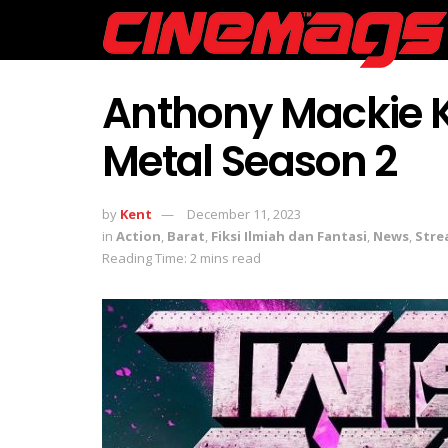
Anthony Mackie K
Metal Season 2
by
Kent
December 11, 2023
in
Action
,
Barat
,
Fiksi Ilmiah dan Fantasi
,
News
,
Stre
Reading Time: 2 mins read