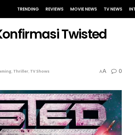
TRENDING
REVIEWS
MOVIE NEWS
TV NEWS
IN
onfirmasi Twisted
0
A
aming
,
Thriller
,
TV Shows
A