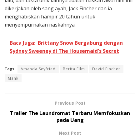
lalu, dan fakta unik lainnya adalah naskah awal film inii
dikerjakan oleh sang ayah, Jack Fincher dan ia
menghabiskan hampir 20 tahun untuk
menyempurnakan naskahnya.
Baca Juga:
Brittany Snow Bergabung dengan
Sydney Sweeney di The Housemaid's Secret
Tags:
Amanda Seyfried
Berita Film
David Fincher
Mank
Previous Post
Trailer The Laundromat Terbaru Memfokuskan
pada Uang
Next Post