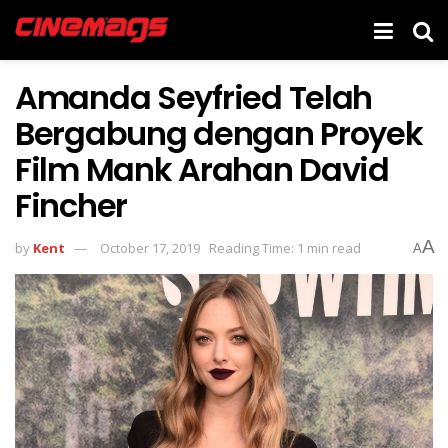
Amanda Seyfried Telah
Bergabung dengan Proyek
Film Mank Arahan David
Fincher
A
by
Kent
October 17, 2019
Reading Time: 1 min read
A