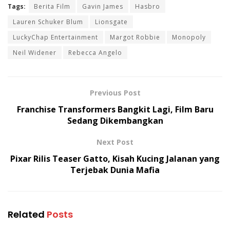
Tags:
Berita Film
Gavin James
Hasbro
Lauren Schuker Blum
Lionsgate
LuckyChap Entertainment
Margot Robbie
Monopoly
Neil Widener
Rebecca Angelo
Previous Post
Franchise Transformers Bangkit Lagi, Film Baru
Sedang Dikembangkan
Next Post
Pixar Rilis Teaser Gatto, Kisah Kucing Jalanan yang
Terjebak Dunia Mafia
Related
Posts