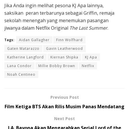
Jika Anda ingin melihat pesona KJ Apa lainnya,
saksikan peran terbarunya sebagai Griffin, remaja
sekolah menengah yang menemukan pasangan
jiwanya dalam Netflix Original
The Last Summer
.
Tags:
Aidan Gallagher
Finn Wolfhard
Gaten Matarazzo
Gavin Leatherwood
Katherine Langford
Kiernan Shipka
KJ Apa
Lana Condor
Millie Bobby Brown
Netflix
Noah Centineo
Previous Post
Film Ketiga BTS Akan Rilis Musim Panas Mendatang
Next Post
J.A. Bayona Akan Mengarahkan Serial Lord of the