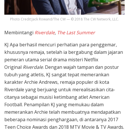
Photo Credit:Jack Rowand/The CW — © 2018 The CW Network, LLC.
Membintangi
Riverdale
,
The Last Summer
KJ Apa berhasil mencuri perhatian para penggemar,
khususnya remaja, setelah ia bergabung dalam jajaran
pemeran utama serial drama misteri Netflix
Original
Riverdale
. Dengan wajah tampan dan postur
tubuh yang atletis, KJ sangat tepat memerankan
karakter Archie Andrews, remaja populer di kota
Riverdale yang berjuang untuk merealisasikan cita-
citanya sebagai musisi ketimbang atlet American
Football. Penampilan KJ yang memukau dalam
memerankan Archie telah membuatnya mendapatkan
beberapa nominasi penghargaan, di antaranya 2017
Teen Choice Awards dan 2018 MTV Movie & TV Awards.