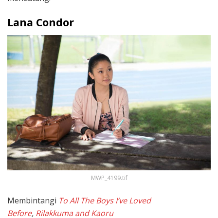
Lana Condor
MWP_4199.tif
Membintangi
To All The Boys I’ve Loved
Before
,
Rilakkuma and Kaoru