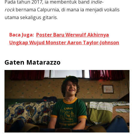
Pada tahun 2017, ia membentuk band
indie-
rock
bernama Calpurnia, di mana ia menjadi vokalis
utama sekaligus gitaris.
Baca Juga:
Poster Baru Werwulf Akhirnya
Ungkap Wujud Monster Aaron Taylor-Johnson
Gaten Matarazzo