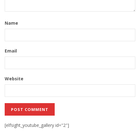
Name
Email
Website
[elfsight_youtube_gallery id="2"]