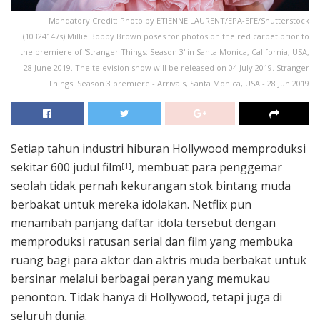
Mandatory Credit: Photo by ETIENNE LAURENT/EPA-EFE/Shutterstock
(10324147s) Millie Bobby Brown poses for photos on the red carpet prior to
the premiere of 'Stranger Things: Season 3' in Santa Monica, California, USA,
28 June 2019. The television show will be released on 04 July 2019. Stranger
Things: Season 3 premiere - Arrivals, Santa Monica, USA - 28 Jun 2019
Setiap tahun industri hiburan Hollywood memproduksi
sekitar 600 judul film
, membuat para penggemar
[1]
seolah tidak pernah kekurangan stok bintang muda
berbakat untuk mereka idolakan. Netflix pun
menambah panjang daftar idola tersebut dengan
memproduksi ratusan serial dan film yang membuka
ruang bagi para aktor dan aktris muda berbakat untuk
bersinar melalui berbagai peran yang memukau
penonton. Tidak hanya di Hollywood, tetapi juga di
seluruh dunia.