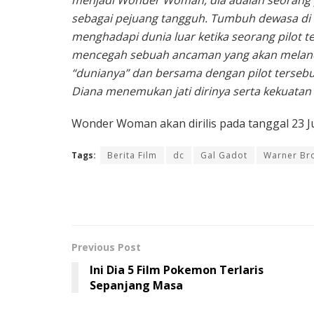
menjadi Wonder Woman, dia adalah seorang p
sebagai pejuang tangguh. Tumbuh dewasa di s
menghadapi dunia luar ketika seorang pilot 
mencegah sebuah ancaman yang akan melanda
“dunianya” dan bersama dengan pilot terse
Diana menemukan jati dirinya serta kekuatan
Wonder Woman akan dirilis pada tanggal 23 J
Tags:
Berita Film
dc
Gal Gadot
Warner Br
Previous Post
Ini Dia 5 Film Pokemon Terlaris
Sepanjang Masa