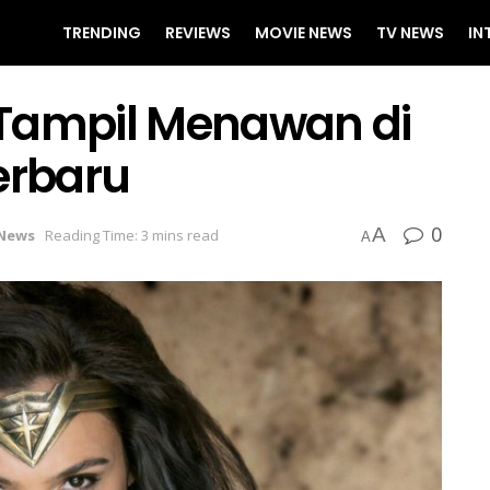
TRENDING
REVIEWS
MOVIE NEWS
TV NEWS
IN
ampil Menawan di
erbaru
0
A
News
Reading Time: 3 mins read
A