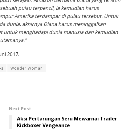
utri kerajaan Amazon bernama Diana yang terlatih
ebuah pulau terpencil, ia kemudian harus
tempur Amerika terdampar di pulau tersebut. Untuk
 dunia, akhirnya Diana harus meninggalkan
but untuk menghadapi dunia manusia dan kemudian
 utamanya.”
uni 2017.
os
Wonder Woman
Next Post
Aksi Pertarungan Seru Mewarnai Trailer
Kickboxer Vengeance