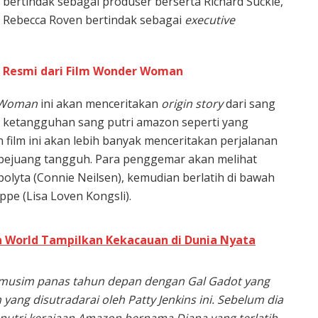
bertindak sebagai produser berserta Richard Suckle,
an Rebecca Roven bertindak sebagai
executive
is Resmi dari Film Wonder Woman
 Woman
ini akan menceritakan
origin story
dari sang
t ketangguhan sang putri amazon seperti yang
 film ini akan lebih banyak menceritakan perjalanan
di pejuang tangguh. Para penggemar akan melihat
olyta (Connie Neilsen), kemudian berlatih di bawah
pe (Lisa Loven Kongsli).
n World Tampilkan Kekacauan di Dunia Nyata
 musim panas tahun depan dengan Gal Gadot yang
yang disutradarai oleh Patty Jenkins ini. Sebelum dia