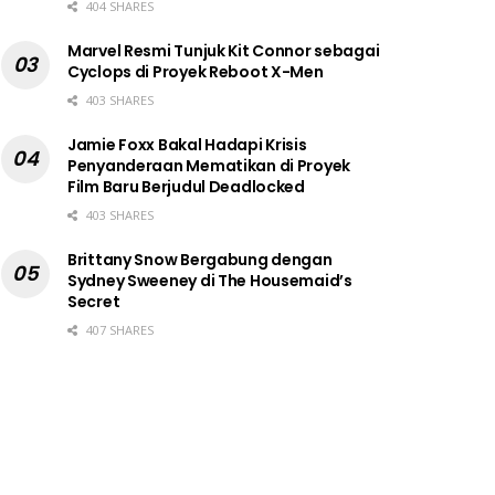
404 SHARES
Marvel Resmi Tunjuk Kit Connor sebagai
Cyclops di Proyek Reboot X-Men
403 SHARES
Jamie Foxx Bakal Hadapi Krisis
Penyanderaan Mematikan di Proyek
Film Baru Berjudul Deadlocked
403 SHARES
Brittany Snow Bergabung dengan
Sydney Sweeney di The Housemaid’s
Secret
407 SHARES