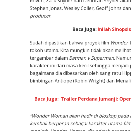
Roven, Zack Snyder dan Deborah Snyder akan 
Stephen Jones, Wesley Coller, Geoff Johns d
producer
.
Baca Juga:
Inilah Sinops
Sudah dipastikan bahwa proyek film
Wonder
tokoh utama. Kita mungkin tidak akan meliha
tergambar dalam
Batman v Superman
. Namun
karakter ini dari masa kecil sehingga menja
bagaimana dia dibesarkan oleh sang ratu Hipp
bimbingan Antiope (Robin Wright) dan Menalip
Baca Juga:
Trailer Perdana Jumanji: Ope
“Wonder Woman akan hadir di bioskop pada
kembali berperan sebagai karakter utama film 