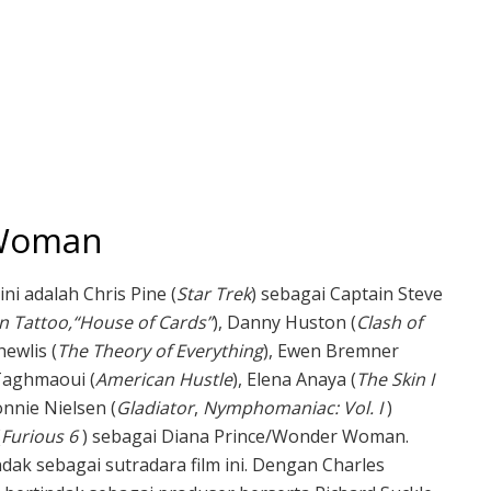
 Woman
ni adalah Chris Pine (
Star Trek
) sebagai Captain Steve
on Tattoo,“House of Cards”
), Danny Huston (
Clash of
hewlis (
The Theory of Everything
), Ewen Bremner
 Taghmaoui (
American Hustle
), Elena Anaya (
The Skin I
onnie Nielsen (
Gladiator
,
Nymphomaniac: Vol. I
)
(
Furious 6
) sebagai Diana Prince/Wonder Woman.
ndak sebagai sutradara film ini. Dengan Charles