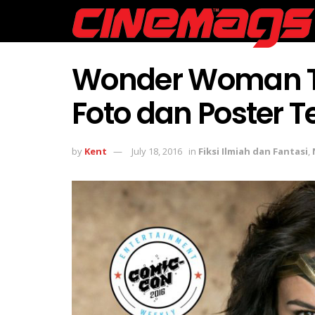
Wonder Woman T
Foto dan Poster T
by
Kent
July 18, 2016
in
Fiksi Ilmiah dan Fantasi
,