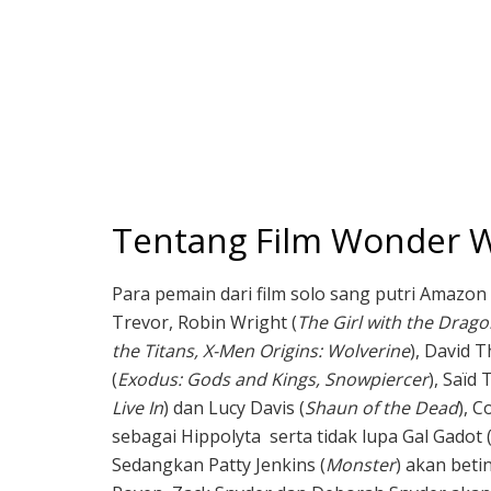
Tentang Film Wonder
Para pemain dari film solo sang putri Amazon i
Trevor, Robin Wright (
The Girl with the Drag
the Titans, X-Men Origins: Wolverine
), David T
(
Exodus: Gods and Kings, Snowpiercer
), Saïd
Live In
) dan Lucy Davis (
Shaun of the Dead
), C
sebagai Hippolyta serta tidak lupa Gal Gadot 
Sedangkan Patty Jenkins (
Monster
) akan beti