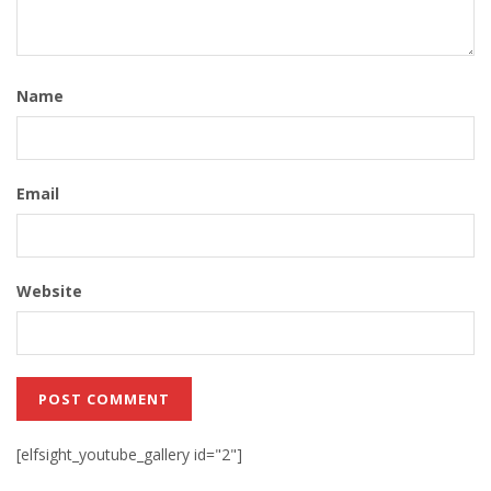
Name
Email
Website
[elfsight_youtube_gallery id="2"]