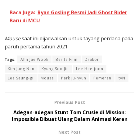
Baca Juga:
Ryan Gosling Resmi Jadi Ghost Rider
Baru di MCU
Mouse
saat ini dijadwalkan untuk tayang perdana pada
paruh pertama tahun 2021.
Tags:
Ahn Jae Wook
Berita Film
Drakor
Kim Jung Nan
Kyung Soo Jin
Lee Hee-joon
Lee Seung-gi
Mouse
Park Ju-hyun
Pemeran
tvN
Previous Post
Adegan-adegan Stunt Tom Crusie di Mission:
Impossible Dibuat Ulang Dalam Animasi Keren
Next Post