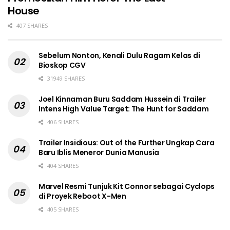
House
407 SHARES
Sebelum Nonton, Kenali Dulu Ragam Kelas di
Bioskop CGV
31949 SHARES
Joel Kinnaman Buru Saddam Hussein di Trailer
Intens High Value Target: The Hunt for Saddam
406 SHARES
Trailer Insidious: Out of the Further Ungkap Cara
Baru Iblis Meneror Dunia Manusia
404 SHARES
Marvel Resmi Tunjuk Kit Connor sebagai Cyclops
di Proyek Reboot X-Men
405 SHARES