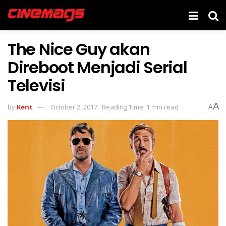
The Nice Guy akan
Direboot Menjadi Serial
Televisi
A
by
Kent
October 2, 2017
Reading Time: 1 min read
A