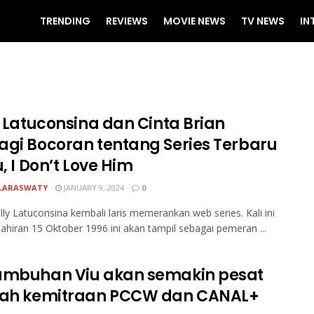
TRENDING
REVIEWS
MOVIE NEWS
TV NEWS
IN
y Latuconsina dan Cinta Brian
agi Bocoran tentang Series Terbaru
u, I Don’t Love Him
LARASWATY
JANUARY 9, 2024
0
rilly Latuconsina kembali laris memerankan web series. Kali ini
elahiran 15 Oktober 1996 ini akan tampil sebagai pemeran ...
umbuhan Viu akan semakin pesat
lah kemitraan PCCW dan CANAL+