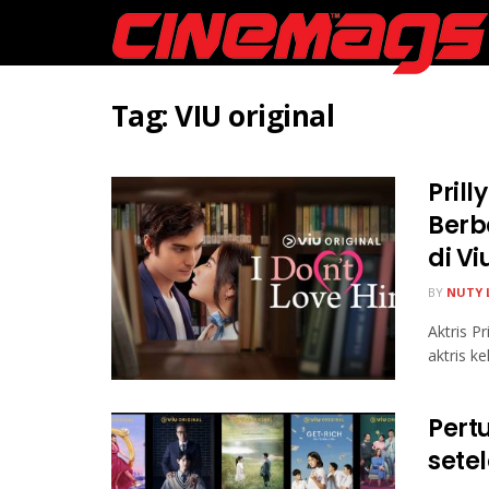
Tag:
VIU original
Prill
Berb
di Vi
BY
NUTY 
Aktris P
aktris k
Pert
sete