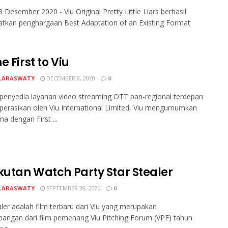
8 Desember 2020 - Viu Original Pretty Little Liars berhasil
tkan penghargaan Best Adaptation of an Existing Format
e First to Viu
LARASWATY
DECEMBER 2, 2020
0
penyedia layanan video streaming OTT pan-regional terdepan
perasikan oleh Viu International Limited, Viu mengumumkan
ma dengan First ...
ikutan Watch Party Star Stealer
LARASWATY
SEPTEMBER 28, 2020
0
aler adalah film terbaru dari Viu yang merupakan
ngan dari film pemenang Viu Pitching Forum (VPF) tahun