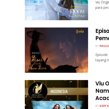
Viu Orig
para peci
Episo
Peme
BY
PAULU
Episode 
tayang ma
Viu O
Nama
Acad
BY
ASEP 