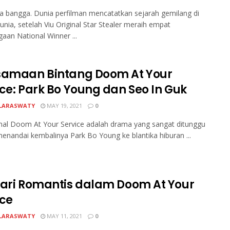
a bangga. Dunia perfilman mencatatkan sejarah gemilang di
unia, setelah Viu Original Star Stealer meraih empat
aan National Winner ...
samaan Bintang Doom At Your
ice: Park Bo Young dan Seo In Guk
LARASWATY
MAY 19, 2021
0
inal Doom At Your Service adalah drama yang sangat ditunggu
enandai kembalinya Park Bo Young ke blantika hiburan ...
Hari Romantis dalam Doom At Your
ice
LARASWATY
MAY 11, 2021
0