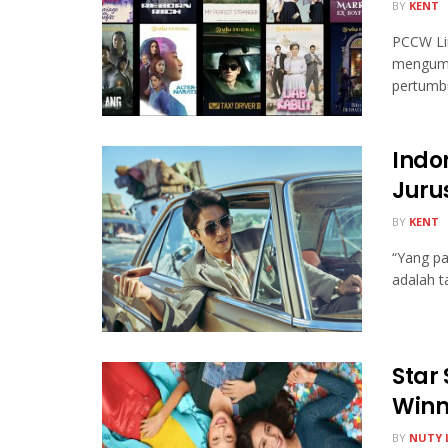
BY
KENT
PCCW Li
mengumu
pertumb
Indon
Juru
BY
KENT
“Yang pal
adalah t
Star
Winn
BY
NUTY 