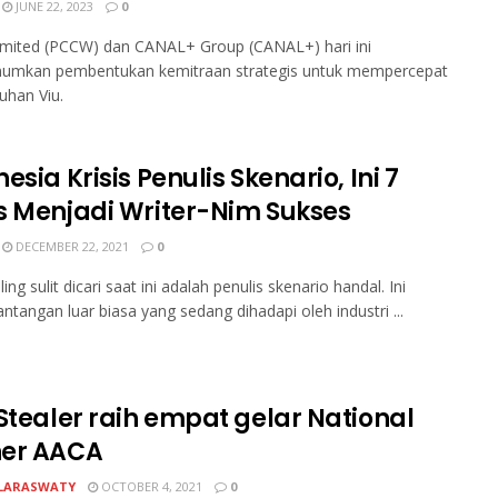
JUNE 22, 2023
0
mited (PCCW) dan CANAL+ Group (CANAL+) hari ini
mkan pembentukan kemitraan strategis untuk mempercepat
uhan Viu.
esia Krisis Penulis Skenario, Ini 7
s Menjadi Writer-Nim Sukses
DECEMBER 22, 2021
0
ing sulit dicari saat ini adalah penulis skenario handal. Ini
antangan luar biasa yang sedang dihadapi oleh industri ...
 Stealer raih empat gelar National
er AACA
LARASWATY
OCTOBER 4, 2021
0