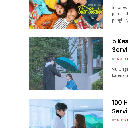
Indonesi
pentas d
pengharg
5 Ke
Serv
BY
NUTY 
Viu Orig
karena m
100 
Serv
BY
NUTY 