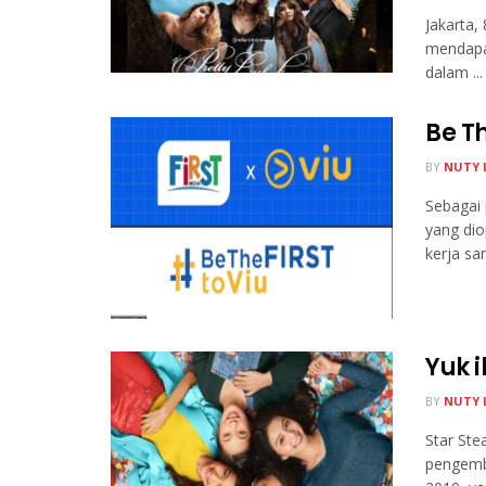
Jakarta, 
mendapa
dalam ...
Be Th
BY
NUTY 
Sebagai 
yang dio
kerja sa
Yuk 
BY
NUTY 
Star Ste
pengemba