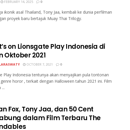
FEBRUARY 14, 2025
0
ga ikonik asal Thailand, Tony Jaa, kembali ke dunia perfilman
gan proyek baru bertajuk Muay Thai Trilogy.
’s on Lionsgate Play Indonesia di
n Oktober 2021
LARASWATY
OCTOBER 7, 2021
0
e Play Indonesia tentunya akan menyajikan pula tontonan
 genre horor , terkait dengan Halloween tahun 2021 ini. Film
...
n Fox, Tony Jaa, dan 50 Cent
abung dalam Film Terbaru The
ndables