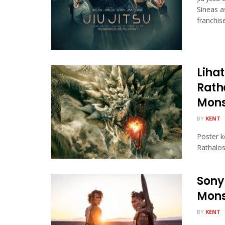
Sineas a
franchise 
Liha
Ratha
Mons
BY
KENT
Poster 
Rathalo
Sony 
Mons
BY
KENT