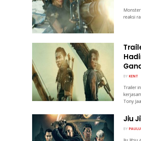
Monster 
reaksi r
Trai
Hadi
Gan
BY
KENT
Trailer 
kerjasam
Tony Jaa
Jiu J
BY
PAULU
Jiu Jitsu