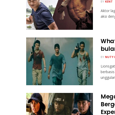
BY
KENT
Aktor la
aksi den
What
bula
BY
NUTY 
Lionsgat
berbasis
unggulan 
Mega
Berg
Expe