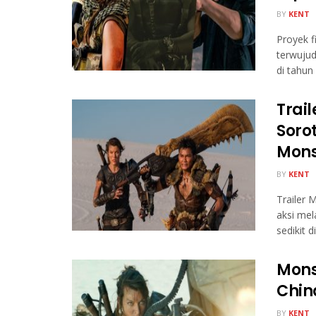
BY
KENT
Proyek f
terwujud
di tahun .
Trai
Soro
Mons
BY
KENT
Trailer 
aksi me
sedikit d
Mons
Chin
BY
KENT