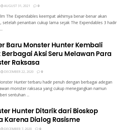
AUGUST 31, 2021
0
ilm The Expendables keempat akhirnya benar-benar akan
, setelah penantian cukup lama sejak The Expendables 3 hadir
..
ler Baru Monster Hunter Kembali
t Berbagai Aksi Seru Melawan Para
ter Raksasa
DECEMBER 22, 2020
0
Monster Hunter terbaru hadir penuh dengan berbagai adegan
lawan monster raksasa yang cukup menegangkan namun
iberi sentuhan ...
ter Hunter Ditarik dari Bioskop
a Karena Dialog Rasisme
DECEMBER 7, 2020
0