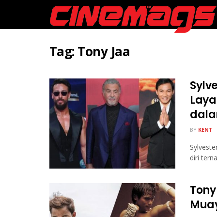
Tag:
Tony Jaa
Sylv
Laya
dala
BY
KENT
Sylveste
diri ter
Tony 
Muay