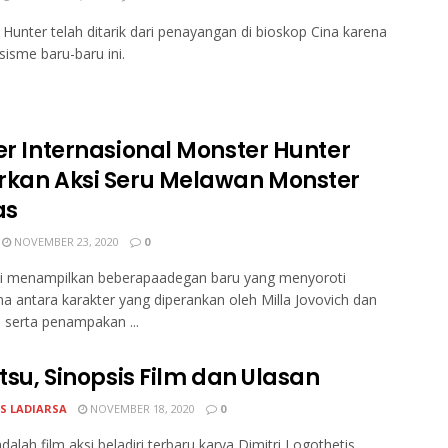
Hunter telah ditarik dari penayangan di bioskop Cina karena
asisme baru-baru ini.
ler Internasional Monster Hunter
rkan Aksi Seru Melawan Monster
as
NOVEMBER 23, 2020
0
ini menampilkan beberapaadegan baru yang menyoroti
a antara karakter yang diperankan oleh Milla Jovovich dan
 serta penampakan ...
itsu, Sinopsis Film dan Ulasan
S LADIARSA
NOVEMBER 18, 2020
0
 adalah film aksi beladiri terbaru karya Dimitri Logothetis,