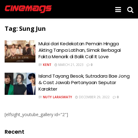
Tag:
Sung Jun
Mulai dari Kedekatan Pemain Hingga
Akting Tanpa Latihan, Simak Berbagai
Fakta Menarik di Balik Call It Love
BY
KENT
MARCH 21, 2023
0
Island Tayang Besok, Sutradara Bae Jong
& Cast Jawab Pertanyaan Seputar
Karakter
BY
NUTY LARASWATY
DECEMBER 29, 2022
0
[elfsight_youtube_gallery id="2"]
Recent