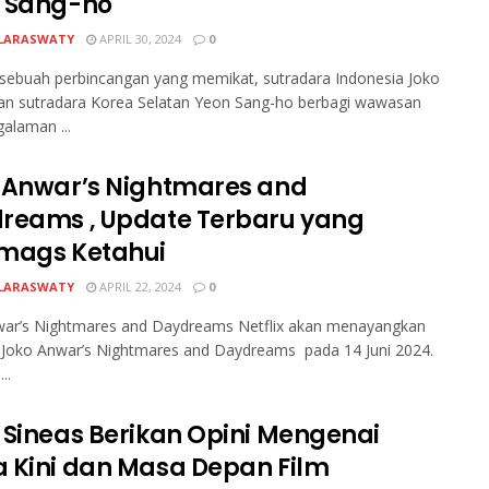
 Sang-ho
LARASWATY
APRIL 30, 2024
0
ebuah perbincangan yang memikat, sutradara Indonesia Joko
an sutradara Korea Selatan Yeon Sang-ho berbagi wawasan
alaman ...
 Anwar’s Nightmares and
reams , Update Terbaru yang
mags Ketahui
LARASWATY
APRIL 22, 2024
0
war’s Nightmares and Daydreams Netflix akan menayangkan
 Joko Anwar’s Nightmares and Daydreams pada 14 Juni 2024.
...
 Sineas Berikan Opini Mengenai
 Kini dan Masa Depan Film