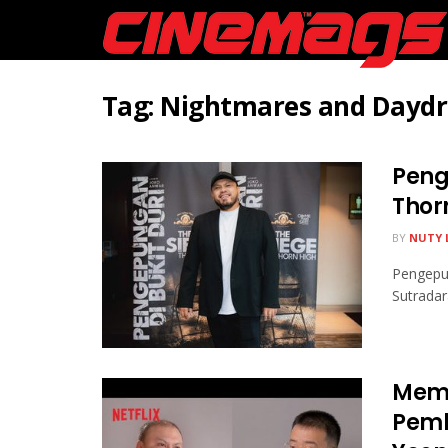
Tag:
Nightmares and Dayd
Peng
Thor
BY
NUTY 
Pengepun
Sutrada
Memb
Pemb