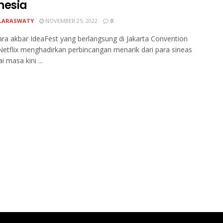
nesia
LARASWATY
NOVEMBER 25, 2022
0
ra akbar IdeaFest yang berlangsung di Jakarta Convention
Netflix menghadirkan perbincangan menarik dari para sineas
 masa kini ...