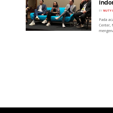
Indo
BY
NUTY 
Pada aca
Center, 
mengenai