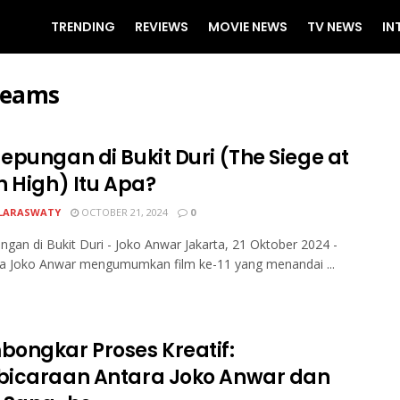
TRENDING
REVIEWS
MOVIE NEWS
TV NEWS
IN
reams
epungan di Bukit Duri (The Siege at
n High) Itu Apa?
LARASWATY
OCTOBER 21, 2024
0
gan di Bukit Duri - Joko Anwar Jakarta, 21 Oktober 2024 -
ra Joko Anwar mengumumkan film ke-11 yang menandai ...
ongkar Proses Kreatif:
icaraan Antara Joko Anwar dan