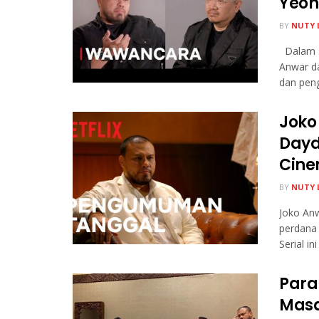
Yeon
BY
NUTY 
Dalam s
Anwar d
dan peng
Joko
Dayd
Cine
BY
NUTY 
Joko An
perdana
Serial ini 
Para
Masa