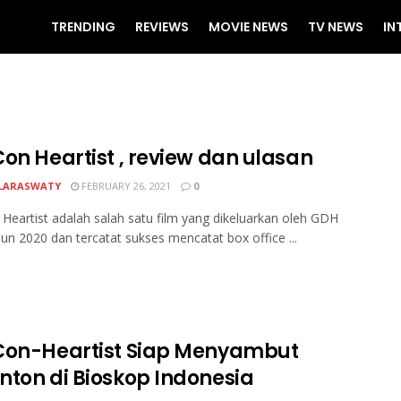
TRENDING
REVIEWS
MOVIE NEWS
TV NEWS
IN
Con Heartist , review dan ulasan
LARASWATY
FEBRUARY 26, 2021
0
Heartist adalah salah satu film yang dikeluarkan oleh GDH
un 2020 dan tercatat sukses mencatat box office ...
Con-Heartist Siap Menyambut
nton di Bioskop Indonesia