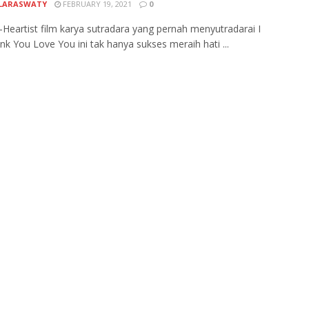
LARASWATY
FEBRUARY 19, 2021
0
Heartist film karya sutradara yang pernah menyutradarai I
nk You Love You ini tak hanya sukses meraih hati ...