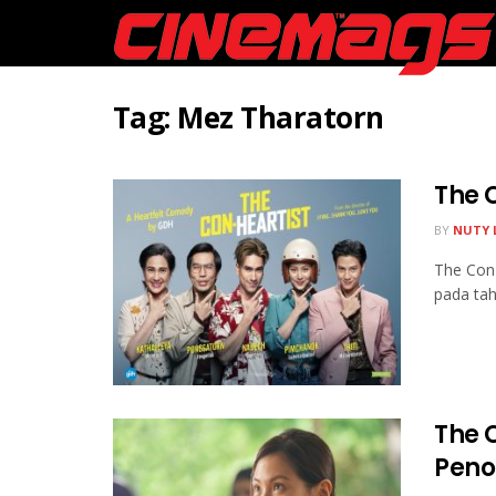
Tag:
Mez Tharatorn
The 
BY
NUTY 
The Con 
pada tah
The 
Peno