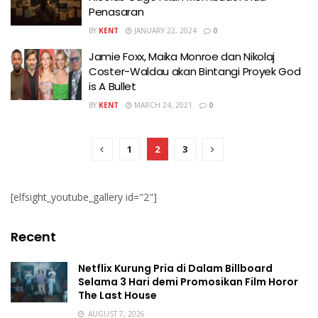
Penasaran
BY
KENT
JANUARY 22, 2024
0
Jamie Foxx, Maika Monroe dan Nikolaj
Coster-Waldau akan Bintangi Proyek God
is A Bullet
BY
KENT
MARCH 24, 2021
0
1
2
3
[elfsight_youtube_gallery id="2"]
Recent
Netflix Kurung Pria di Dalam Billboard
Selama 3 Hari demi Promosikan Film Horor
The Last House
AUGUST 7, 2026