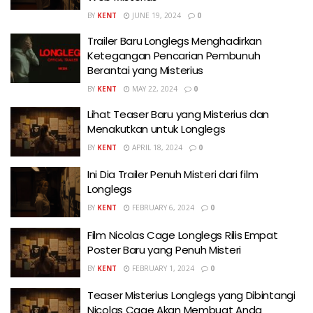
BY
KENT
JUNE 19, 2024
0
Trailer Baru Longlegs Menghadirkan
Ketegangan Pencarian Pembunuh
Berantai yang Misterius
BY
KENT
MAY 22, 2024
0
Lihat Teaser Baru yang Misterius dan
Menakutkan untuk Longlegs
BY
KENT
APRIL 18, 2024
0
Ini Dia Trailer Penuh Misteri dari film
Longlegs
BY
KENT
FEBRUARY 6, 2024
0
Film Nicolas Cage Longlegs Rilis Empat
Poster Baru yang Penuh Misteri
BY
KENT
FEBRUARY 1, 2024
0
Teaser Misterius Longlegs yang Dibintangi
Nicolas Cage Akan Membuat Anda