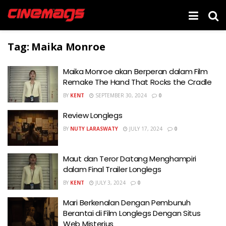
Tag:
Maika Monroe
Maika Monroe akan Berperan dalam Film
Remake The Hand That Rocks the Cradle
BY
KENT
SEPTEMBER 30, 2024
0
Review Longlegs
BY
NUTY LARASWATY
JULY 17, 2024
0
Maut dan Teror Datang Menghampiri
dalam Final Trailer Longlegs
BY
KENT
JULY 3, 2024
0
Mari Berkenalan Dengan Pembunuh
Berantai di Film Longlegs Dengan Situs
Web Misterius