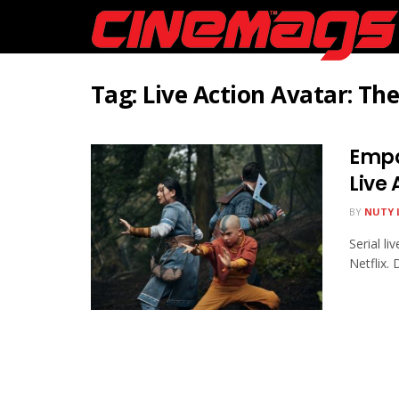
Tag:
Live Action Avatar: Th
Empa
Live 
BY
NUTY 
Serial li
Netflix. 