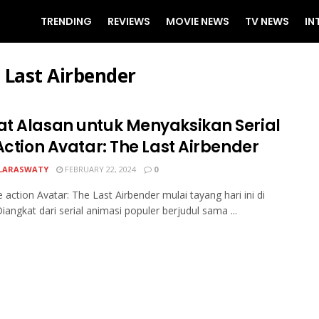
TRENDING
REVIEWS
MOVIE NEWS
TV NEWS
IN
e Last Airbender
t Alasan untuk Menyaksikan Serial
Action Avatar: The Last Airbender
LARASWATY
FEBRUARY 22, 2024
0
ve action Avatar: The Last Airbender mulai tayang hari ini di
Diangkat dari serial animasi populer berjudul sama ...