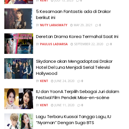
BY
KENT
JULY 13, 2023
0
5 Kesamaan Fantastis ada di Drakor
berikut ini
BY
NUTY LARASWATY
MAY 29, 2021
0
Deretan Drama Korea Termahal Saat Ini
BY
PAULUS LADIARSA
SEPTEMBER 22, 2020
0
Skydance akan Mengadaptasi Drakor
Hotel Del Luna Menjadi Serial Televisi
Hollywood
BY
KENT
JUNE 24, 2020
0
IU dan YoonA Terpilih Sebagai Juri dalam
Festival Film Pendek Mise-en-scène
BY
KENT
JUNE 11, 2020
0
Lagu Terbaru Kuasai Tangga Lagu, IU
“Nyaman” Dengan Suga BTS