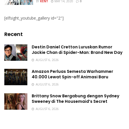
BY
KENT
MAY 14, 2020
0
[elfsight_youtube_gallery id="2"]
Recent
Destin Daniel Cretton Luruskan Rumor
Jackie Chan di Spider-Man: Brand New Day
AUGUST 6, 2026
Amazon Perluas Semesta Warhammer
40.000 Lewat Spin-off Animasi Baru
AUGUST 6, 2026
Brittany Snow Bergabung dengan Sydney
Sweeney di The Housemaid’s Secret
AUGUST 6, 2026