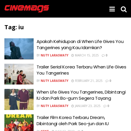
Tag:
iu
Apakah Kehidupan di When Life Gives You
Tangerines yang Kau Idamkan?
BY
NUTY LARASWATY
MARCH 15, 2025
0
Trailer Serial Korea Terbaru When Life Gives
You Tangerines
BY
NUTY LARASWATY
FEBRUARY 21, 2025
0
When Life Gives You Tangerines, Dibintangi
IU dan Park Bo-gum Segera Tayang
BY
NUTY LARASWATY
JANUARY 23, 2025
0
Trailer Film Korea Terbaru Dream,
Dibintangi oleh Park Seo-jun dan IU