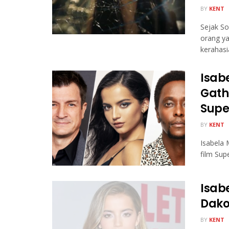
BY
KENT
Sejak S
orang ya
kerahasia
Isab
Gath
Supe
BY
KENT
Isabela 
film Sup
Isab
Dako
BY
KENT