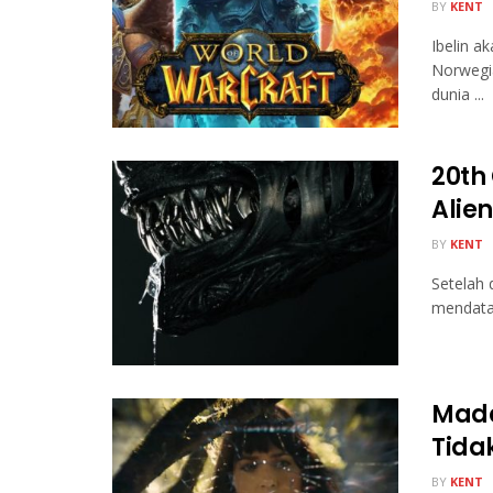
BY
KENT
Ibelin a
Norwegia
dunia ...
20th 
Alie
BY
KENT
Setelah 
mendatan
Mada
Tida
BY
KENT