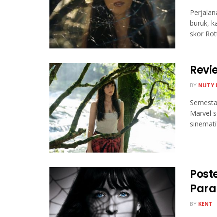
Perjala
buruk, k
skor Rot
Revi
BY
NUTY 
Semesta
Marvel s
sinemati
Post
Para
BY
KENT