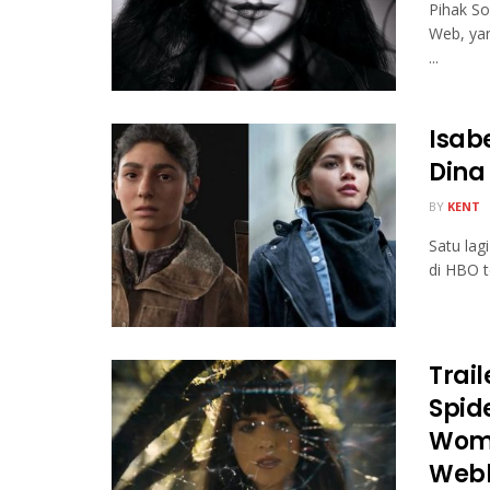
Pihak So
Web, ya
...
Isab
Dina
BY
KENT
Satu lag
di HBO t
Trai
Spid
Wom
Web