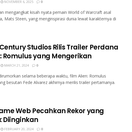
NOVEMBER 6, 2025
0
kan mengangkat kisah nyata pemain World of Warcraft asal
, Mats Steen, yang menginspirasi dunia lewat karakternya di
Century Studios Rilis Trailer Perdana
n: Romulus yang Mengerikan
MARCH 21, 2024
0
dirumorkan selama beberapa waktu, film Alien: Romulus
g besutan Fede Alvarez akhirnya merilis trailer pertamanya.
me Web Pecahkan Rekor yang
k Diinginkan
FEBRUARY 20, 2024
0