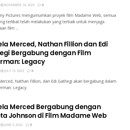
NOVEMBER 16, 2023
0
ony Pictures mengumumkan proyek film Madame Web, semua
ng terlibat telah melakukan yang terbaik untuk menjaga
an film ...
ela Merced, Nathan Fillion dan Edi
egi Bergabung dengan Film
rman: Legacy
JULY 13, 2023
0
Merced, Nathan Fillion, dan Edi Gathegi akan bergabung dalam
erman: Legacy.
ela Merced Bergabung dengan
ta Johnson di Film Madame Web
JUNE 3, 2022
0