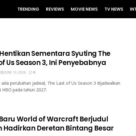
TRENDING
REVIEWS
MOVIE NEWS
TV NEWS
IN
Hentikan Sementara Syuting The
 of Us Season 3, Ini Penyebabnya
JUNE 13, 2026
0
ak ada perubahan jadwal, The Last of Us Season 3 dijadwalkan
i HBO pada tahun 2027.
 Baru World of Warcraft Berjudul
in Hadirkan Deretan Bintang Besar