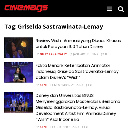
Tag:
Griselda Sastrawinata-Lemay
Review Wish : Animasi yang Dibuat Khusus
untuk Perayaan 100 Tahun Disney
BY
NUTY LARASWATY
JANUARY 11, 2024
0
Fakta Menarik Keterlibatan Animator
Indonesia, Griselda Sastrawinata-Lemay
dalam Disney’s “Wish”
BY
KENT
NOVEMBER 23, 2023
0
Disney dan Universitas BINUS
Menyelenggarakan Masterclass Bersama
Griselda Sastrawinata-Lemay, Visual
Development Artist Film Animasi Disney
“Wish” Asal Indonesia
BY
KENT
OCTOBER 3, 2023
0