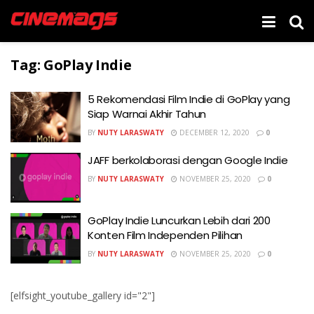
Tag:
GoPlay Indie
5 Rekomendasi Film Indie di GoPlay yang
Siap Warnai Akhir Tahun
BY
NUTY LARASWATY
DECEMBER 12, 2020
0
JAFF berkolaborasi dengan Google Indie
BY
NUTY LARASWATY
NOVEMBER 25, 2020
0
GoPlay Indie Luncurkan Lebih dari 200
Konten Film Independen Pilihan
BY
NUTY LARASWATY
NOVEMBER 25, 2020
0
[elfsight_youtube_gallery id="2"]