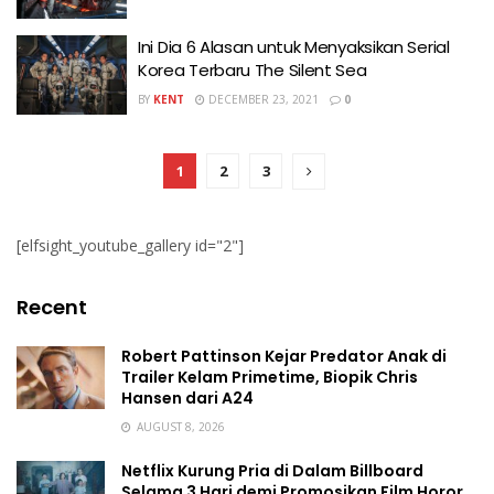
Ini Dia 6 Alasan untuk Menyaksikan Serial
Korea Terbaru The Silent Sea
BY
KENT
DECEMBER 23, 2021
0
1
2
3
[elfsight_youtube_gallery id="2"]
Recent
Robert Pattinson Kejar Predator Anak di
Trailer Kelam Primetime, Biopik Chris
Hansen dari A24
AUGUST 8, 2026
Netflix Kurung Pria di Dalam Billboard
Selama 3 Hari demi Promosikan Film Horor