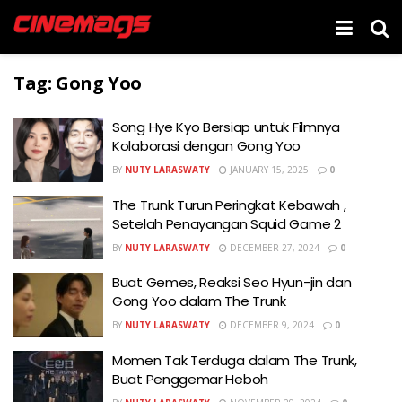
Tag:
Gong Yoo
Song Hye Kyo Bersiap untuk Filmnya
Kolaborasi dengan Gong Yoo
BY
NUTY LARASWATY
JANUARY 15, 2025
0
The Trunk Turun Peringkat Kebawah ,
Setelah Penayangan Squid Game 2
BY
NUTY LARASWATY
DECEMBER 27, 2024
0
Buat Gemes, Reaksi Seo Hyun-jin dan
Gong Yoo dalam The Trunk
BY
NUTY LARASWATY
DECEMBER 9, 2024
0
Momen Tak Terduga dalam The Trunk,
Buat Penggemar Heboh