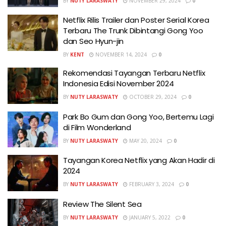
BY
NUTY LARASWATY
NOVEMBER 29, 2024
0
Netflix Rilis Trailer dan Poster Serial Korea
Terbaru The Trunk Dibintangi Gong Yoo
dan Seo Hyun-jin
BY
KENT
NOVEMBER 14, 2024
0
Rekomendasi Tayangan Terbaru Netflix
Indonesia Edisi November 2024
BY
NUTY LARASWATY
OCTOBER 29, 2024
0
Park Bo Gum dan Gong Yoo, Bertemu Lagi
di Film Wonderland
BY
NUTY LARASWATY
MAY 20, 2024
0
Tayangan Korea Netflix yang Akan Hadir di
2024
BY
NUTY LARASWATY
FEBRUARY 3, 2024
0
Review The Silent Sea
BY
NUTY LARASWATY
JANUARY 5, 2022
0