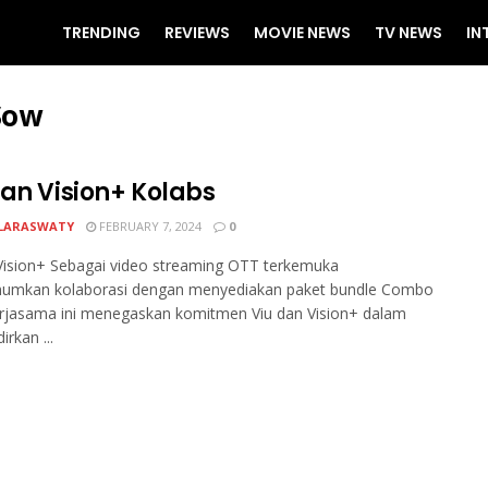
TRENDING
REVIEWS
MOVIE NEWS
TV NEWS
IN
Sow
dan Vision+ Kolabs
LARASWATY
FEBRUARY 7, 2024
0
Vision+ Sebagai video streaming OTT terkemuka
mkan kolaborasi dengan menyediakan paket bundle Combo
erjasama ini menegaskan komitmen Viu dan Vision+ dalam
rkan ...