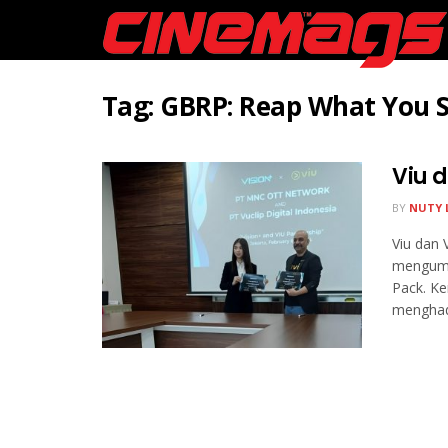
Tag:
GBRP: Reap What You 
Viu 
BY
NUTY 
Viu dan 
mengumu
Pack. K
menghadi