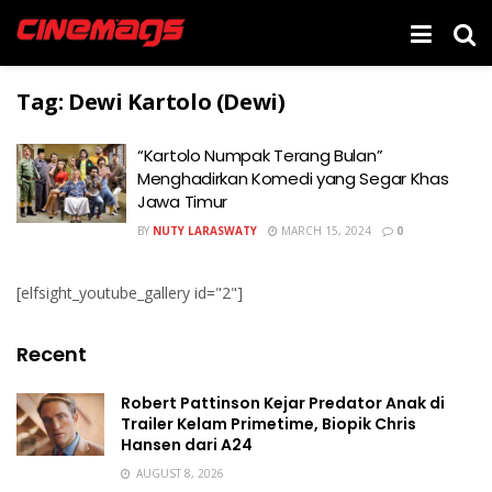
Tag:
Dewi Kartolo (Dewi)
“Kartolo Numpak Terang Bulan”
Menghadirkan Komedi yang Segar Khas
Jawa Timur
BY
NUTY LARASWATY
MARCH 15, 2024
0
[elfsight_youtube_gallery id="2"]
Recent
Robert Pattinson Kejar Predator Anak di
Trailer Kelam Primetime, Biopik Chris
Hansen dari A24
AUGUST 8, 2026