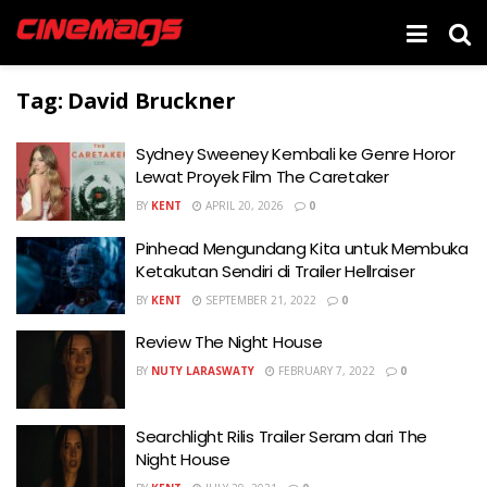
Tag:
David Bruckner
Sydney Sweeney Kembali ke Genre Horor
Lewat Proyek Film The Caretaker
BY
KENT
APRIL 20, 2026
0
Pinhead Mengundang Kita untuk Membuka
Ketakutan Sendiri di Trailer Hellraiser
BY
KENT
SEPTEMBER 21, 2022
0
Review The Night House
BY
NUTY LARASWATY
FEBRUARY 7, 2022
0
Searchlight Rilis Trailer Seram dari The
Night House