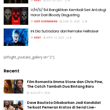
BY
KENT
JULY 29, 2021
0
V/H/S/ 94 Bangkitkan Kembali Seri Antologi
Horor Dari Bloody Disgusting
BY
ASEP KURNIAWAN
JUNE 25, 2020
0
Ini Dia Sutradara dari Remake Hellraiser
BY
KENT
APRIL 13, 2020
0
[elfsight_youtube_gallery id="2"]
Recent
Film Romantis Emma Stone dan Chris Pine,
The Catch Tambah Dua Bintang Baru
AUGUST 5, 2026
Dave Bautista Dikabarkan Jadi Kandidat
Terkuat Pemeran Kratos di Serial Live-