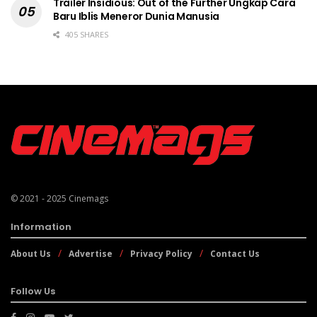
Trailer Insidious: Out of the Further Ungkap Cara
Baru Iblis Meneror Dunia Manusia
405 SHARES
© 2021 - 2025
Cinemags
Information
About Us
Advertise
Privacy Policy
Contact Us
Follow Us