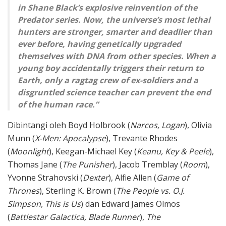
in Shane Black’s explosive reinvention of the
Predator series. Now, the universe’s most lethal
hunters are stronger, smarter and deadlier than
ever before, having genetically upgraded
themselves with DNA from other species. When a
young boy accidentally triggers their return to
Earth, only a ragtag crew of ex-soldiers and a
disgruntled science teacher can prevent the end
of the human race.”
Dibintangi oleh Boyd Holbrook (
Narcos, Logan
), Olivia
Munn (
X-Men: Apocalypse
), Trevante Rhodes
(
Moonlight
), Keegan-Michael Key (
Keanu, Key & Peele
),
Thomas Jane (
The Punisher
), Jacob Tremblay (
Room
),
Yvonne Strahovski (
Dexter
), Alfie Allen (
Game of
Thrones
), Sterling K. Brown (
The People vs. O.J.
Simpson, This is Us
) dan Edward James Olmos
(
Battlestar Galactica, Blade Runner
),
The