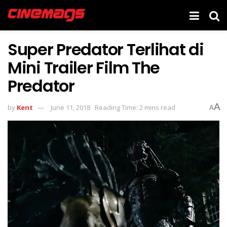
Super Predator Terlihat di
Mini Trailer Film The
Predator
A
by
Kent
June 11, 2018
Reading Time: 2 mins read
A