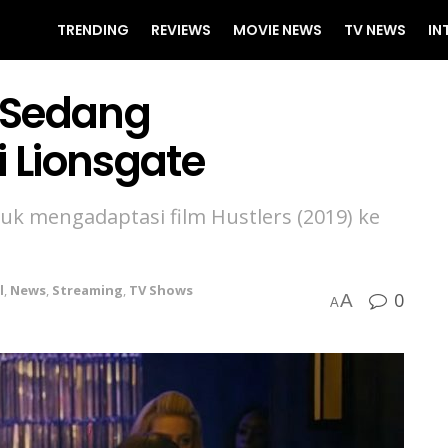
TRENDING
REVIEWS
MOVIE NEWS
TV NEWS
IN
s Sedang
 Lionsgate
uk mengadaptasi film Hustlers (2019) ke
l
,
News
,
Streaming
,
TV Shows
0
A
A