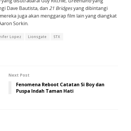
n
yang disutradarai Guy Ritchie,
Greenland
yang
gi Dave Bautista, dan
21 Bridges
yang dibintangi
 mereka juga akan menggarap film lain yang diangkat
Aaron Sorkin.
nifer Lopez
Lionsgate
STX
Next Post
Fenomena Reboot Catatan Si Boy dan
Puspa Indah Taman Hati