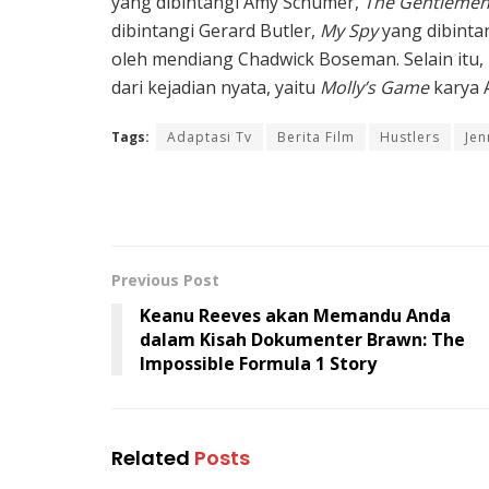
yang dibintangi Amy Schumer,
The Gentleme
dibintangi Gerard Butler,
My Spy
yang dibintan
oleh mendiang Chadwick Boseman. Selain itu,
dari kejadian nyata, yaitu
Molly’s Game
karya 
Tags:
Adaptasi Tv
Berita Film
Hustlers
Jen
Previous Post
Keanu Reeves akan Memandu Anda
dalam Kisah Dokumenter Brawn: The
Impossible Formula 1 Story
Related
Posts