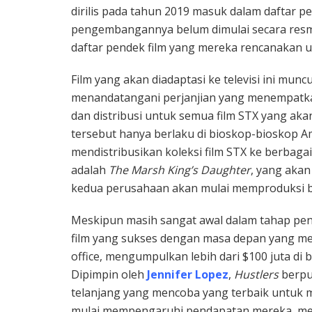
dirilis pada tahun 2019 masuk dalam daftar p
pengembangannya belum dimulai secara resm
daftar pendek film yang mereka rencanakan 
Film yang akan diadaptasi ke televisi ini munc
menandatangani perjanjian yang menempatk
dan distribusi untuk semua film STX yang akan
tersebut hanya berlaku di bioskop-bioskop Am
mendistribusikan koleksi film STX ke berbagai
adalah
The Marsh King’s Daughter
, yang akan
kedua perusahaan akan mulai memproduksi b
Meskipun masih sangat awal dalam tahap p
film yang sukses dengan masa depan yang menja
office, mengumpulkan lebih dari $100 juta di 
Dipimpin oleh
Jennifer Lopez
,
Hustlers
berpu
telanjang yang mencoba yang terbaik untuk 
mulai mempengaruhi pendapatan mereka, m