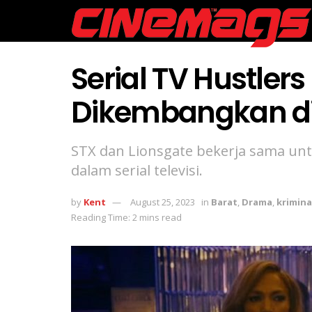
Serial TV Hustler
Dikembangkan di
STX dan Lionsgate bekerja sama unt
dalam serial televisi.
by
Kent
August 25, 2023
in
Barat
,
Drama
,
krimina
Reading Time: 2 mins read