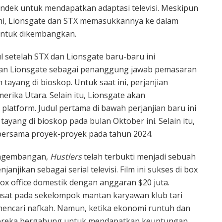
endek untuk mendapatkan adaptasi televisi. Meskipun
i, Lionsgate dan STX memasukkannya ke dalam
untuk dikembangkan.
ul setelah STX dan Lionsgate baru-baru ini
an Lionsgate sebagai penanggung jawab pemasaran
 tayang di bioskop. Untuk saat ini, perjanjian
erika Utara. Selain itu, Lionsgate akan
 platform. Judul pertama di bawah perjanjian baru ini
 tayang di bioskop pada bulan Oktober ini. Selain itu,
ersama proyek-proyek pada tahun 2024.
engembangan,
Hustlers
telah terbukti menjadi sebuah
njikan sebagai serial televisi. Film ini sukses di box
box office domestik dengan anggaran $20 juta.
sat pada sekelompok mantan karyawan klub tari
mencari nafkah. Namun, ketika ekonomi runtuh dan
ereka bergabung untuk mendapatkan keuntungan