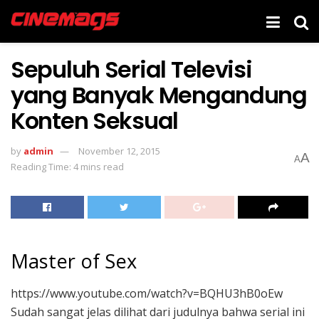
Sepuluh Serial Televisi
yang Banyak Mengandung
Konten Seksual
by
admin
November 12, 2015
A
A
Reading Time: 4 mins read
Master of Sex
https://www.youtube.com/watch?v=BQHU3hB0oEw
Sudah sangat jelas dilihat dari judulnya bahwa serial ini