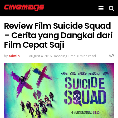
Review Film Suicide Squad
– Cerita yang Dangkal dari
Film Cepat Saji
A
by
admin
August 4, 2016
Reading Time: 6 mins read
A