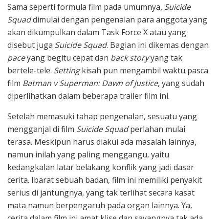
Sama seperti formula film pada umumnya,
Suicide
Squad
dimulai dengan pengenalan para anggota yang
akan dikumpulkan dalam Task Force X atau yang
disebut juga
Suicide Squad
. Bagian ini dikemas dengan
pace
yang begitu cepat dan
back story
yang tak
bertele-tele.
Setting
kisah pun mengambil waktu pasca
film
Batman v Superman: Dawn of Justice
, yang sudah
diperlihatkan dalam beberapa trailer film ini.
Setelah memasuki tahap pengenalan, sesuatu yang
mengganjal di film
Suicide Squad
perlahan mulai
terasa. Meskipun harus diakui ada masalah lainnya,
namun inilah yang paling menggangu, yaitu
kedangkalan latar belakang konflik yang jadi dasar
cerita. Ibarat sebuah badan, film ini memiliki penyakit
serius di jantungnya, yang tak terlihat secara kasat
mata namun berpengaruh pada organ lainnya. Ya,
cerita dalam film ini amat klise dan sayangnya tak ada