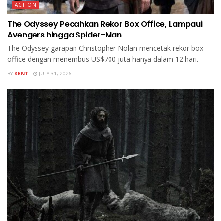
ACTION
The Odyssey Pecahkan Rekor Box Office, Lampaui
Avengers hingga Spider-Man
The Odyssey garapan Christopher Nolan mencetak rekor box
office dengan menembus US$700 juta hanya dalam 12 hari.
BY
KENT
JULY 31, 2026