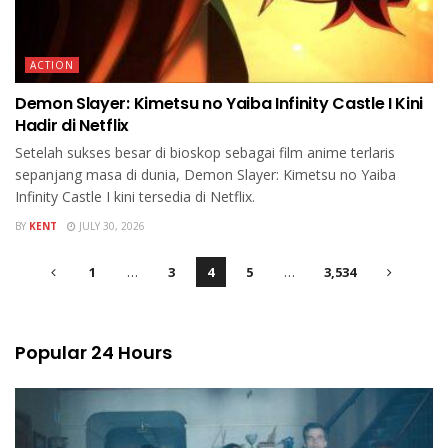
ACTION
Demon Slayer: Kimetsu no Yaiba Infinity Castle I Kini
Hadir di Netflix
Setelah sukses besar di bioskop sebagai film anime terlaris
sepanjang masa di dunia, Demon Slayer: Kimetsu no Yaiba
Infinity Castle I kini tersedia di Netflix.
BY
KENT
JULY 30, 2026
1
…
3
4
5
…
3,534
Popular 24 Hours