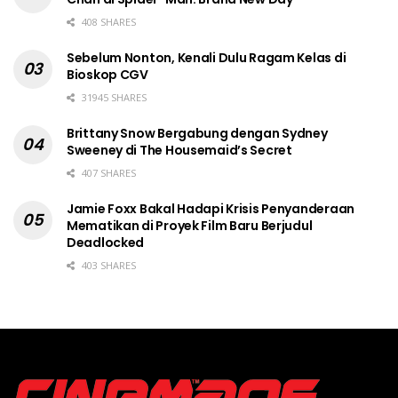
408 SHARES
Sebelum Nonton, Kenali Dulu Ragam Kelas di
Bioskop CGV
31945 SHARES
Brittany Snow Bergabung dengan Sydney
Sweeney di The Housemaid’s Secret
407 SHARES
Jamie Foxx Bakal Hadapi Krisis Penyanderaan
Mematikan di Proyek Film Baru Berjudul
Deadlocked
403 SHARES