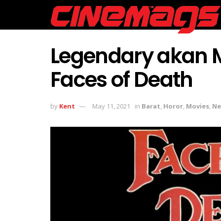
Legendary akan M
Faces of Death
by
Kent
May 11, 2021
in
Barat
,
Horor
,
Movies
,
Ne