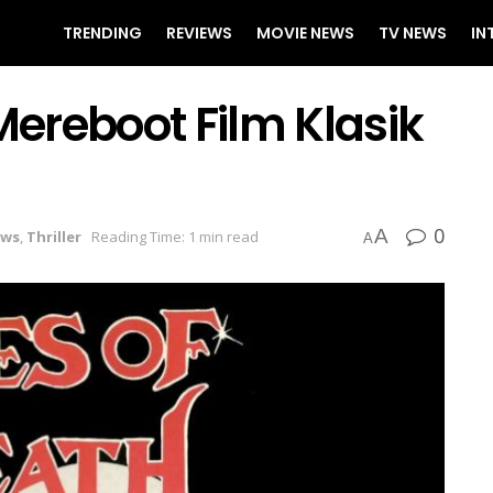
TRENDING
REVIEWS
MOVIE NEWS
TV NEWS
IN
ereboot Film Klasik
0
A
ws
,
Thriller
Reading Time: 1 min read
A