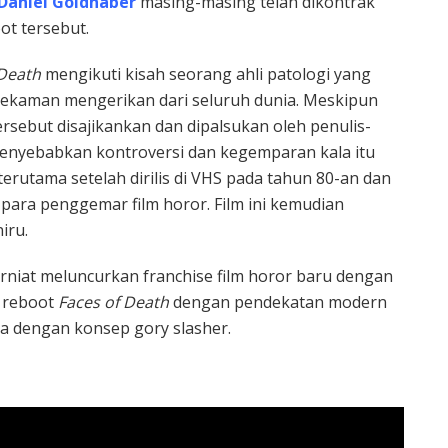
Daniel Goldhaber
masing-masing telah dikontrak
t tersebut.
 Death
mengikuti kisah seorang ahli patologi yang
rekaman mengerikan dari seluruh dunia. Meskipun
rsebut disajikankan dan dipalsukan oleh penulis-
p menyebabkan kontroversi dan kegemparan kala itu
erutama setelah dirilis di VHS pada tahun 80-an dan
 para penggemar film horor. Film ini kemudian
iru.
niat meluncurkan franchise film horor baru dengan
n reboot
Faces of Death
dengan pendekatan modern
da dengan konsep gory slasher.