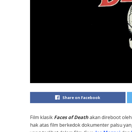
Share on Facebook
Film klasik
Faces of Death
akan direboot oleh
hak atas film berkedok dokumenter palsu yang