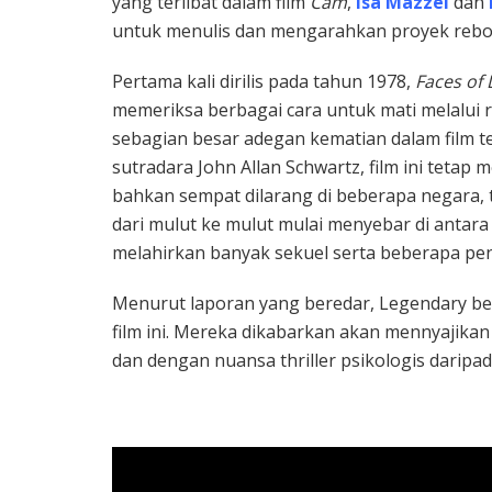
yang terlibat dalam film
Cam
,
Isa Mazzei
dan
untuk menulis dan mengarahkan proyek reboo
Pertama kali dirilis pada tahun 1978,
Faces of
memeriksa berbagai cara untuk mati melalui 
sebagian besar adegan kematian dalam film te
sutradara John Allan Schwartz, film ini teta
bahkan sempat dilarang di beberapa negara, t
dari mulut ke mulut mulai menyebar di antara
melahirkan banyak sekuel serta beberapa pen
Menurut laporan yang beredar, Legendary ber
film ini. Mereka dikabarkan akan mennyajika
dan dengan nuansa thriller psikologis daripa