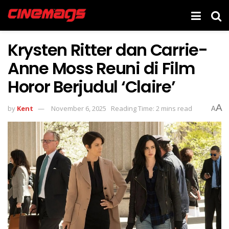
Krysten Ritter dan Carrie-
Anne Moss Reuni di Film
Horor Berjudul ‘Claire’
A
by
Kent
November 6, 2025
Reading Time: 2 mins read
A