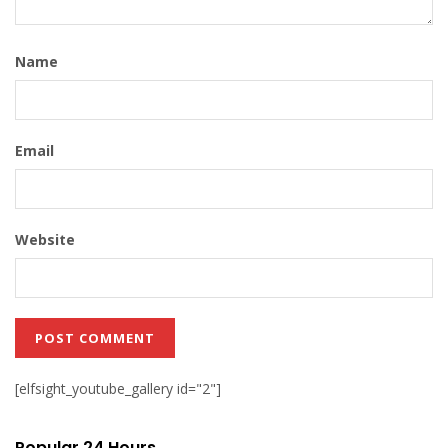
Name
Email
Website
[elfsight_youtube_gallery id="2"]
Popular 24 Hours