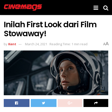
Inilah First Look dari Film
Stowaway!
A
by
Kent
March 24, 2021
Reading Time: 1 min read
A