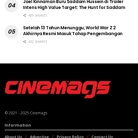
Joel Kinnaman Buru Saddam Hussein di Trailer
Intens High Value Target: The Hunt for Saddam
409 SHARES
Setelah 13 Tahun Menunggu, World War Z 2
Akhirnya Resmi Masuk Tahap Pengembangan
432 SHARES
© 2021 - 2025
Cinemags
Information
About Us
Advertise
Privacy Policy
Contact Us