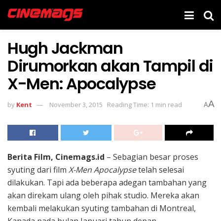
Hugh Jackman
Dirumorkan akan Tampil di
X-Men: Apocalypse
A
by
Kent
November 3, 2015
Reading Time: 1 min read
A
Berita Film, Cinemags.id
– Sebagian besar proses
syuting dari film
X-Men Apocalypse
telah selesai
dilakukan. Tapi ada beberapa adegan tambahan yang
akan direkam ulang oleh pihak studio. Mereka akan
kembali melakukan syuting tambahan di Montreal,
Kanada pada bulan Januari tahun depan.