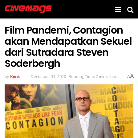
Film Pandemi, Contagion
akan Mendapatkan Sekuel
dari Sutradara Steven
Soderbergh
A
by
Kent
December 31, 2020
Reading Time: 2 mins read
A