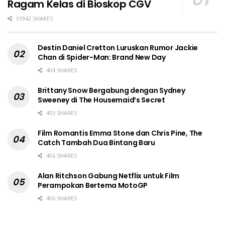
Ragam Kelas di Bioskop CGV
31942 SHARES
Destin Daniel Cretton Luruskan Rumor Jackie
Chan di Spider-Man: Brand New Day
404 SHARES
Brittany Snow Bergabung dengan Sydney
Sweeney di The Housemaid’s Secret
403 SHARES
Film Romantis Emma Stone dan Chris Pine, The
Catch Tambah Dua Bintang Baru
406 SHARES
Alan Ritchson Gabung Netflix untuk Film
Perampokan Bertema MotoGP
406 SHARES