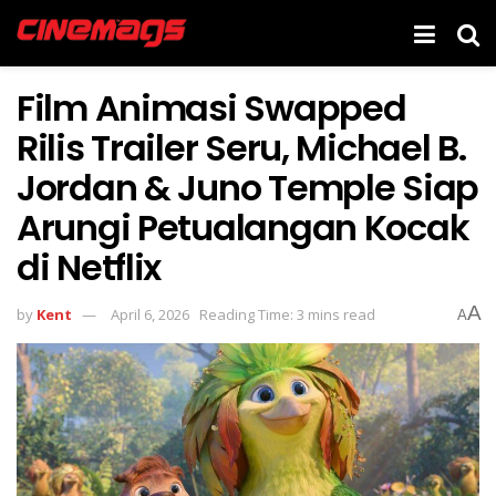
Film Animasi Swapped
Rilis Trailer Seru, Michael B.
Jordan & Juno Temple Siap
Arungi Petualangan Kocak
di Netflix
A
by
Kent
April 6, 2026
Reading Time: 3 mins read
A