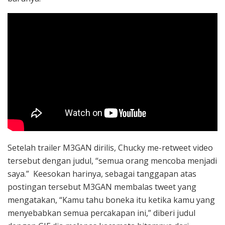
Setelah trailer M3GAN dirilis, Chucky me-retweet video
tersebut dengan judul, “semua orang mencoba menjadi
saya.” Keesokan harinya, sebagai tanggapan atas
postingan tersebut M3GAN membalas tweet yang
mengatakan, “Kamu tahu boneka itu ketika kamu yang
menyebabkan semua percakapan ini,” diberi judul