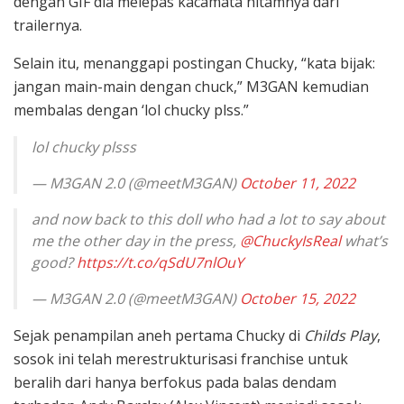
dengan GIF dia melepas kacamata hitamnya dari
trailernya.
Selain itu, menanggapi postingan Chucky, “kata bijak:
jangan main-main dengan chuck,” M3GAN kemudian
membalas dengan ‘lol chucky plss.”
lol chucky plsss
— M3GAN 2.0 (@meetM3GAN)
October 11, 2022
and now back to this doll who had a lot to say about
me the other day in the press,
@ChuckyIsReal
what’s
good?
https://t.co/qSdU7nlOuY
— M3GAN 2.0 (@meetM3GAN)
October 15, 2022
Sejak penampilan aneh pertama Chucky di
Childs Play
,
sosok ini telah merestrukturisasi franchise untuk
beralih dari hanya berfokus pada balas dendam