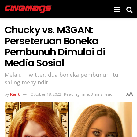
Chucky vs. M3GAN:
Perseteruan Boneka
Pembunuh Dimulai di
Media Sosial
Melalui Twitter, dua boneka pembunuh itu
saling menyindir.
A
by
Kent
October 18, 2022
Reading Time: 3 mins read
A