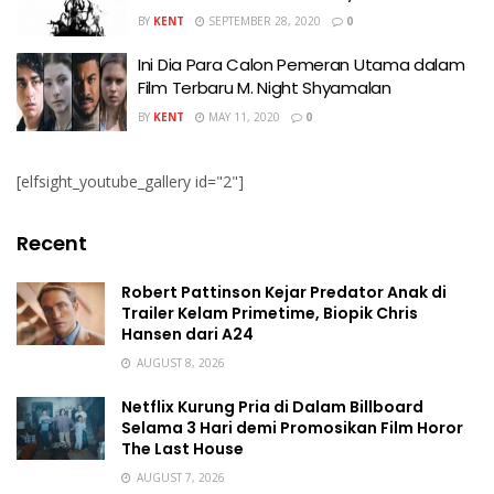
BY
KENT
SEPTEMBER 28, 2020
0
Ini Dia Para Calon Pemeran Utama dalam
Film Terbaru M. Night Shyamalan
BY
KENT
MAY 11, 2020
0
[elfsight_youtube_gallery id="2"]
Recent
Robert Pattinson Kejar Predator Anak di
Trailer Kelam Primetime, Biopik Chris
Hansen dari A24
AUGUST 8, 2026
Netflix Kurung Pria di Dalam Billboard
Selama 3 Hari demi Promosikan Film Horor
The Last House
AUGUST 7, 2026