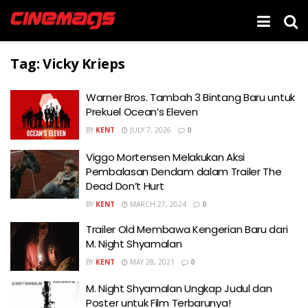
Tag:
Vicky Krieps
Warner Bros. Tambah 3 Bintang Baru untuk
Prekuel Ocean’s Eleven
BY
KENT
JULY 7, 2026
0
Viggo Mortensen Melakukan Aksi
Pembalasan Dendam dalam Trailer The
Dead Don’t Hurt
BY
KENT
MARCH 27, 2024
0
Trailer Old Membawa Kengerian Baru dari
M. Night Shyamalan
BY
KENT
MAY 28, 2021
0
M. Night Shyamalan Ungkap Judul dan
Poster untuk Film Terbarunya!