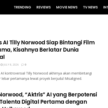
TRENDING
REVIEWS
MOVIE NEWS
TV NEWS
IN
s AI Tilly Norwood Siap Bintangi Film
ama, Kisahnya Berlatar Dunia
al
JULY 8, 2026
0
 AI kontroversial Tilly Norwood akhirnya akan membintangi
ar lebar pertamanya lewat proyek berjudul Misaligned.
 Norwood, “Aktris” AI yang Berpotensi
 Talenta Digital Pertama dengan