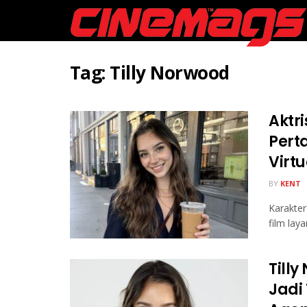
Tag:
Tilly Norwood
Aktri
Pert
Virtu
BY
KENT
Karakter
film lay
Tilly
Jadi